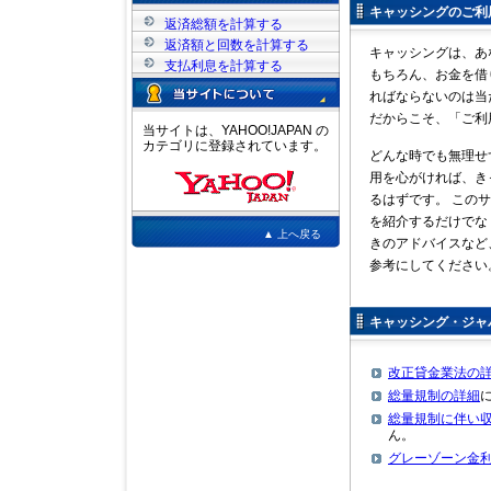
キャッシングのご利
返済総額を計算する
返済額と回数を計算する
キャッシングは、あ
支払利息を計算する
もちろん、お金を借
ればならないのは当
だからこそ、「ご利
当サイトは、YAHOO!JAPAN の
カテゴリに登録されています。
どんな時でも無理せ
用を心がければ、き
るはずです。 この
を紹介するだけでな
▲ 上へ戻る
きのアドバイスなど
参考にしてください
キャッシング・ジャ
改正貸金業法の
総量規制の詳細
総量規制に伴い
ん。
グレーゾーン金