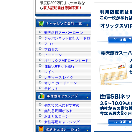
限度額300万円までの申込な
ら
収入証明書は原則不要！
楽天銀行スーパーローン
ジャパンネット銀行カードロ
ーン
アコム
プロミス
ノーローン
オリックスVIPローンカード
住信SBIネット銀行
レイク
レディース レイク
オリコ カードローン
モビット
初めての人におすすめ
無利息期間がある
おまとめローン
女性専用キャッシング