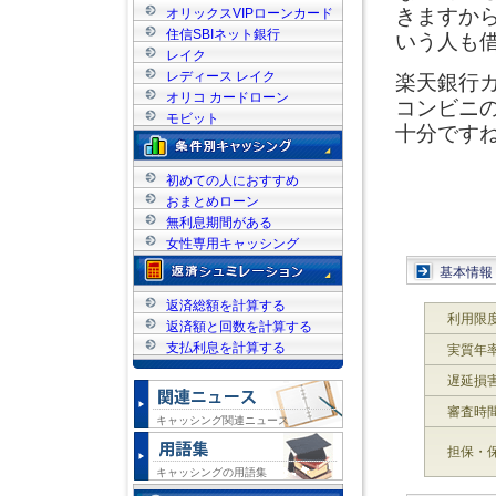
きますか
オリックスVIPローンカード
住信SBIネット銀行
いう人も
レイク
レディース レイク
楽天銀行
オリコ カードローン
コンビニ
モビット
十分です
初めての人におすすめ
おまとめローン
無利息期間がある
女性専用キャッシング
基本情報
返済総額を計算する
利用限
返済額と回数を計算する
支払利息を計算する
実質年
遅延損
審査時
キャッシング関連ニュース
担保・
キャッシングの用語集