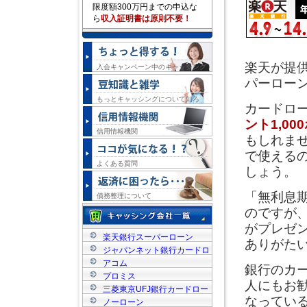
限度額300万円までの申込な
ら
収入証明書は原則不要！
楽天が提
入会キャンペーン中のキャッシング
パーロー
もっとキャッシングについて知ろ
カードロ
う！
ント1,00
信用情報機関
もしれま
で使える
よくある質問
しょう。
「無利息
債務整理について
のですが
がプレゼ
楽天銀行スーパーローン
ありがた
ジャパンネット銀行カードロ
ーン
アコム
銀行のカ
プロミス
人にもお
三菱東京UFJ銀行カードロー
なってい
ン
ノーローン